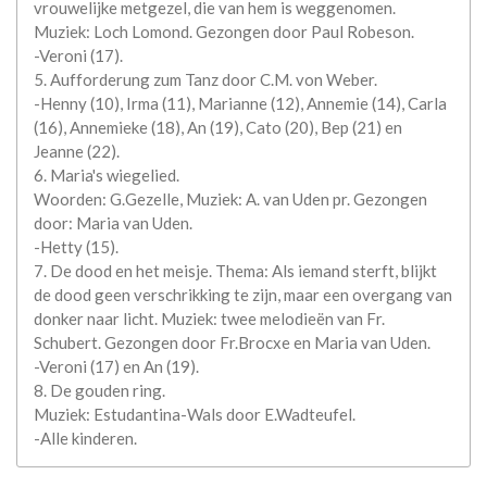
vrouwelijke metgezel, die van hem is weggenomen.
Muziek: Loch Lomond. Gezongen door Paul Robeson.
-Veroni (17).
5. Aufforderung zum Tanz door C.M. von Weber.
-Henny (10), Irma (11), Marianne (12), Annemie (14), Carla
(16), Annemieke (18), An (19), Cato (20), Bep (21) en
Jeanne (22).
6. Maria's wiegelied.
Woorden: G.Gezelle, Muziek: A. van Uden pr. Gezongen
door: Maria van Uden.
-Hetty (15).
7. De dood en het meisje. Thema: Als iemand sterft, blijkt
de dood geen verschrikking te zijn, maar een overgang van
donker naar licht. Muziek: twee melodieën van Fr.
Schubert. Gezongen door Fr.Brocxe en Maria van Uden.
-Veroni (17) en An (19).
8. De gouden ring.
Muziek: Estudantina-Wals door E.Wadteufel.
-Alle kinderen.