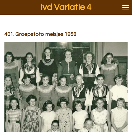
Ivd Variatie 4
Ga
direct
naar
de
hoofdinhoud
401. Groepsfoto meisjes 1958