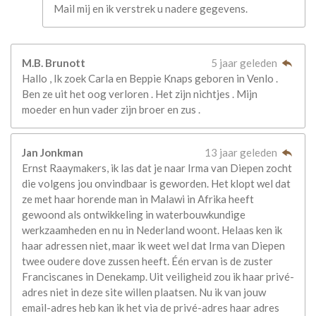
Mail mij en ik verstrek u nadere gegevens.
M.B. Brunott
5 jaar geleden
Hallo , Ik zoek Carla en Beppie Knaps geboren in Venlo .
Ben ze uit het oog verloren . Het zijn nichtjes . Mijn
moeder en hun vader zijn broer en zus .
Jan Jonkman
13 jaar geleden
Ernst Raaymakers, ik las dat je naar Irma van Diepen zocht
die volgens jou onvindbaar is geworden. Het klopt wel dat
ze met haar horende man in Malawi in Afrika heeft
gewoond als ontwikkeling in waterbouwkundige
werkzaamheden en nu in Nederland woont. Helaas ken ik
haar adressen niet, maar ik weet wel dat Irma van Diepen
twee oudere dove zussen heeft. Één ervan is de zuster
Franciscanes in Denekamp. Uit veiligheid zou ik haar privé-
adres niet in deze site willen plaatsen. Nu ik van jouw
email-adres heb kan ik het via de privé-adres haar adres