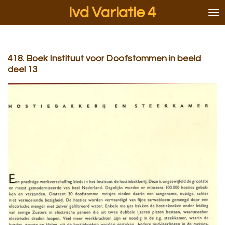
Ivd Variatie 4
Ga
direct
naar
de
hoofdinhoud
418. Boek Instituut voor Doofstommen in beeld
deel 13