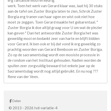
erg fantansie mooi en keurig
werk. Toen het werk van Gerard klaar was, laat hij 30 stuks
aan de tafel om Zuster Borgia laten te zien, Schrok Zuster
Borgia erg tranen van haar ogen en wist ook niet hoe
moet ze zeggen. Toen Gerard maakte het gebarentaal. "
Zuster Borgia ik doe altijd graag voor U om wat de plezier
kan geven " Dan het antwoordde Zuster Borgia het was
geweldig mooi en bedankt zeer van harte en blijft bidden
voor Gerard. Ik ben ook er bij dat vond ik erg geweldig zo
prachtig woorden van Gerard Bemboom en Zuster Boriga.
Zo op de sacramentsdag wordt een mooiste processie in
de rondom van het Instituut gehouden. Nadien worden de
spullen zeer zorgvuldig bewaard tot enkele jaar op de
Sacramentsdag wordt nog altijd gebruikt. En nu nog ???
Rene van der Veen.
Delen
© 2013 - 2026 Ivd-variatie-4