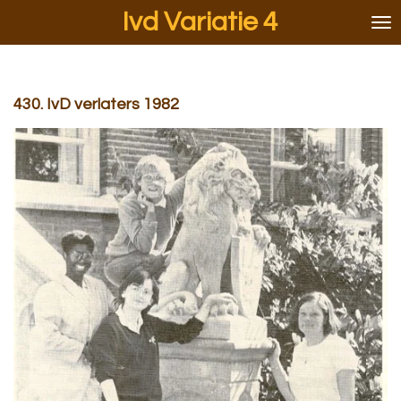
Ivd Variatie 4
Ga
direct
naar
de
hoofdinhoud
430. IvD verlaters 1982