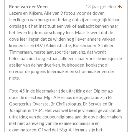
Rene van der Veen
13 jaar geleden
Lezers en Kijkers. Alle van 9 foto,s voor de doven
leerlingen van hun groot belang dat zij zo mogelijk bij hun
ontslag uit het Instituut een vak of ambacht kennen naar
het leven bij de maatschappy leer. Maar ik weet dat de
dove leerlingen dat ze wilden nog liever andere vakken
konden leren (B.V.) Adminstratie, Boekhouder, Schilder,
Timmerman, mestelaar, sportleraar, enz. dat wordt
helemaal niet toegestaan. alleeen maar voor de meisjes de
atelier van de handwerken, huishouden, kookschool,
en voor de jongens kleermaker en schoenmaker verder
niets.
Foto 45 In de kleermakerij de uitreiking der Diploma,s
door de directeur Mgr A Hermus de bijgestaan zijn Br
Goergerius Overste, Br Chrijsologus, Br Servus en Br
Josaphat in 1934. Het was wel beetje vreemd geval dat de
uitreiking van de coupeurdiploma aan de dove kleermakers
met niet aanwezig van de examencommissie en
examinatoren. Of wel dat Mgr A Hermus zijn het