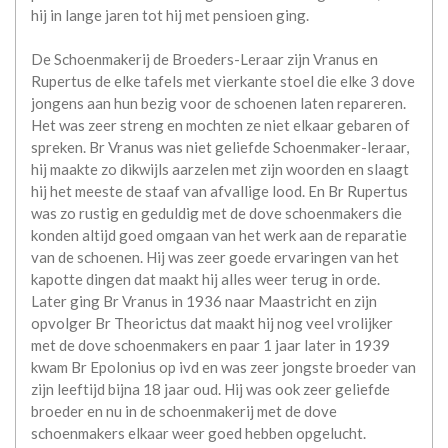
hij in lange jaren tot hij met pensioen ging.
De Schoenmakerij de Broeders-Leraar zijn Vranus en
Rupertus de elke tafels met vierkante stoel die elke 3 dove
jongens aan hun bezig voor de schoenen laten repareren.
Het was zeer streng en mochten ze niet elkaar gebaren of
spreken. Br Vranus was niet geliefde Schoenmaker-leraar,
hij maakte zo dikwijls aarzelen met zijn woorden en slaagt
hij het meeste de staaf van afvallige lood. En Br Rupertus
was zo rustig en geduldig met de dove schoenmakers die
konden altijd goed omgaan van het werk aan de reparatie
van de schoenen. Hij was zeer goede ervaringen van het
kapotte dingen dat maakt hij alles weer terug in orde.
Later ging Br Vranus in 1936 naar Maastricht en zijn
opvolger Br Theorictus dat maakt hij nog veel vrolijker
met de dove schoenmakers en paar 1 jaar later in 1939
kwam Br Epolonius op ivd en was zeer jongste broeder van
zijn leeftijd bijna 18 jaar oud. Hij was ook zeer geliefde
broeder en nu in de schoenmakerij met de dove
schoenmakers elkaar weer goed hebben opgelucht.