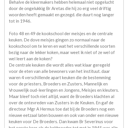
Behalve de kleermakers hebben helemaal niet opgelucht
door de ongelukkig Br Aretas die hij zo erg veel driftig
woorden heeft gemaakt en gezegd. die duurt nog langer
tot in 1946.
Foto 48 en 49 de kookschool der meisjes en de centrale
keuken. De dove meisjes gingen zo normaal naar de
kookschool om te leren en wat het verschillende soorten
bezig naar de lekker koken, maar weet ik niet of ze wel of
wel leert aan de koken?
De centrale keuken die wordt alles wat klaar geregeld
voor de eten van alle bewoners van het instituut. daar
waren 4 verschillende apart keuken die de bestemming
voor de priesters, Broeders en Zusters, Mannelijk en
Vrouwelijk oud-leerlingen en Jongens, Meisjes en kleuters.
Maar bleef toch niet altijd, want de Broeders klachten al
over de ontevreden van Zusters in de Keuken. En gaf de
directeur Mgr A Hermus toe dat bij de Broeders nog een
nieuwe eetzaal laten bouwen en ook van onder een nieuwe
keuken voor De Broeders. Dan kwam Br Severinus voor
het eerste keer als de kokbroeder tot met in 1945 was zijn