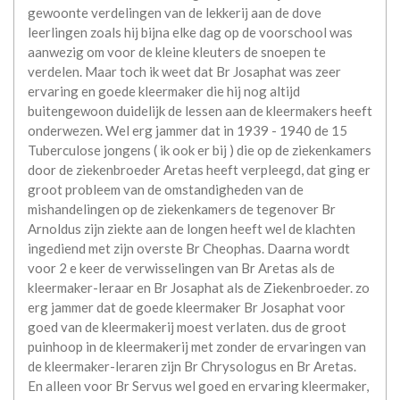
gewoonte verdelingen van de lekkerij aan de dove
leerlingen zoals hij bijna elke dag op de voorschool was
aanwezig om voor de kleine kleuters de snoepen te
verdelen. Maar toch ik weet dat Br Josaphat was zeer
ervaring en goede kleermaker die hij nog altijd
buitengewoon duidelijk de lessen aan de kleermakers heeft
onderwezen. Wel erg jammer dat in 1939 - 1940 de 15
Tuberculose jongens ( ik ook er bij ) die op de ziekenkamers
door de ziekenbroeder Aretas heeft verpleegd, dat ging er
groot probleem van de omstandigheden van de
mishandelingen op de ziekenkamers de tegenover Br
Arnoldus zijn ziekte aan de longen heeft wel de klachten
ingediend met zijn overste Br Cheophas. Daarna wordt
voor 2 e keer de verwisselingen van Br Aretas als de
kleermaker-leraar en Br Josaphat als de Ziekenbroeder. zo
erg jammer dat de goede kleermaker Br Josaphat voor
goed van de kleermakerij moest verlaten. dus de groot
puinhoop in de kleermakerij met zonder de ervaringen van
de kleermaker-leraren zijn Br Chrysologus en Br Aretas.
En alleen voor Br Servus wel goed en ervaring kleermaker,