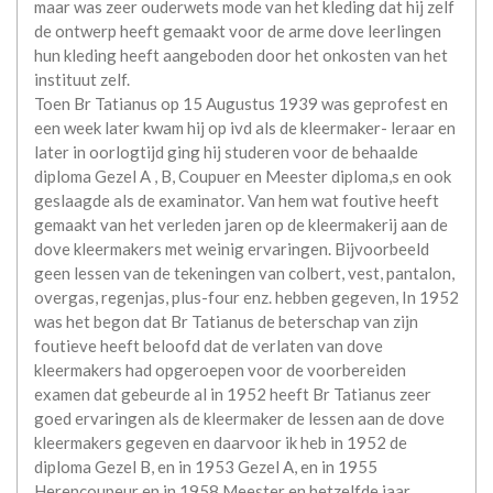
maar was zeer ouderwets mode van het kleding dat hij zelf
de ontwerp heeft gemaakt voor de arme dove leerlingen
hun kleding heeft aangeboden door het onkosten van het
instituut zelf.
Toen Br Tatianus op 15 Augustus 1939 was geprofest en
een week later kwam hij op ivd als de kleermaker- leraar en
later in oorlogtijd ging hij studeren voor de behaalde
diploma Gezel A , B, Coupuer en Meester diploma,s en ook
geslaagde als de examinator. Van hem wat foutive heeft
gemaakt van het verleden jaren op de kleermakerij aan de
dove kleermakers met weinig ervaringen. Bijvoorbeeld
geen lessen van de tekeningen van colbert, vest, pantalon,
overgas, regenjas, plus-four enz. hebben gegeven, In 1952
was het begon dat Br Tatianus de beterschap van zijn
foutieve heeft beloofd dat de verlaten van dove
kleermakers had opgeroepen voor de voorbereiden
examen dat gebeurde al in 1952 heeft Br Tatianus zeer
goed ervaringen als de kleermaker de lessen aan de dove
kleermakers gegeven en daarvoor ik heb in 1952 de
diploma Gezel B, en in 1953 Gezel A, en in 1955
Herencoupeur en in 1958 Meester en hetzelfde jaar