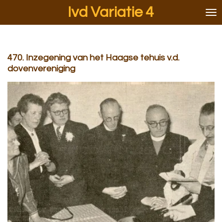
Ivd Variatie 4
Ga
direct
naar
de
hoofdinhoud
470. Inzegening van het Haagse tehuis v.d.
dovenvereniging