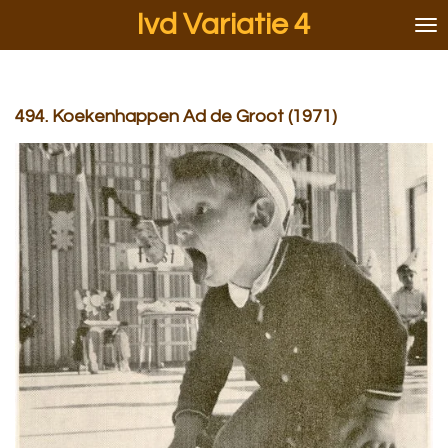
Ivd Variatie 4
Ga
direct
naar
de
hoofdinhoud
494. Koekenhappen Ad de Groot (1971)