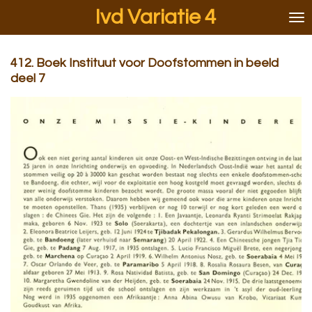
Ivd Variatie 4
Ga
direct
naar
de
412. Boek Instituut voor Doofstommen in beeld
hoofdinhoud
deel 7