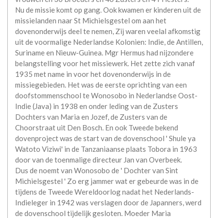
Nu de missie komt op gang. Ook kwamen er kinderen uit de
missielanden naar St Michielsgestel om aan het
dovenonderwijs deel te nemen, Zij waren veelal afkomstig
uit de voormalige Nederlandse Kolonien: Indie, de Antillen,
Suriname en Nieuw-Guinea. Mgr Hermus had nijzondere
belangstelling voor het missiewerk. Het zette zich vanaf
1935 met name in voor het dovenonderwijs in de
missiegebieden. Het was de eerste oprichting van een
doofstommenschool te Wonosobo in Nederlandse Oost-
Indie (Java) in 1938 en onder leding van de Zusters
Dochters van Maria en Jozef, de Zusters van de
Choorstraat uit Den Bosch. En ook Tweede bekend
dovenproject was de start van de dovenschool ' Shule ya
Watoto Viziwi' in de Tanzaniaanse plaats Tobora in 1963
door van de toenmalige directeur Jan van Overbeek.
Dus de noemt van Wonosobo de ' Dochter van Sint
Michielsgestel ' Zo erg jammer wat er gebeurde was in de
tijdens de Tweede Wereldoorlog nadat het Nederlands-
Indieleger in 1942 was verslagen door de Japanners, werd
de dovenschool tijdelijk gesloten. Moeder Maria