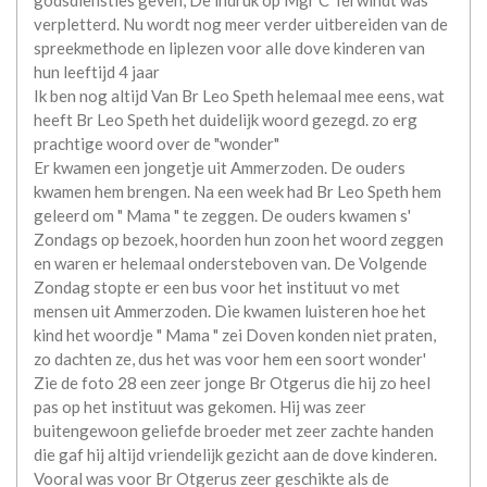
verpletterd. Nu wordt nog meer verder uitbereiden van de
spreekmethode en liplezen voor alle dove kinderen van
hun leeftijd 4 jaar
Ik ben nog altijd Van Br Leo Speth helemaal mee eens, wat
heeft Br Leo Speth het duidelijk woord gezegd. zo erg
prachtige woord over de "wonder"
Er kwamen een jongetje uit Ammerzoden. De ouders
kwamen hem brengen. Na een week had Br Leo Speth hem
geleerd om " Mama " te zeggen. De ouders kwamen s'
Zondags op bezoek, hoorden hun zoon het woord zeggen
en waren er helemaal ondersteboven van. De Volgende
Zondag stopte er een bus voor het instituut vo met
mensen uit Ammerzoden. Die kwamen luisteren hoe het
kind het woordje " Mama " zei Doven konden niet praten,
zo dachten ze, dus het was voor hem een soort wonder'
Zie de foto 28 een zeer jonge Br Otgerus die hij zo heel
pas op het instituut was gekomen. Hij was zeer
buitengewoon geliefde broeder met zeer zachte handen
die gaf hij altijd vriendelijk gezicht aan de dove kinderen.
Vooral was voor Br Otgerus zeer geschikte als de