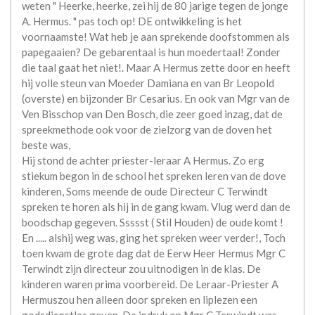
weten " Heerke, heerke, zei hij de 80 jarige tegen de jonge
A. Hermus. " pas toch op! DE ontwikkeling is het
voornaamste! Wat heb je aan sprekende doofstommen als
papegaaien? De gebarentaal is hun moedertaal! Zonder
die taal gaat het niet!. Maar A Hermus zette door en heeft
hij volle steun van Moeder Damiana en van Br Leopold
(overste) en bijzonder Br Cesarius. En ook van Mgr van de
Ven Bisschop van Den Bosch, die zeer goed inzag, dat de
spreekmethode ook voor de zielzorg van de doven het
beste was,
Hij stond de achter priester-leraar A Hermus. Zo erg
stiekum begon in de school het spreken leren van de dove
kinderen, Soms meende de oude Directeur C Terwindt
spreken te horen als hij in de gang kwam. Vlug werd dan de
boodschap gegeven. Ssssst ( Stil Houden) de oude komt !
En ..... alshij weg was, ging het spreken weer verder!, Toch
toen kwam de grote dag dat de Eerw Heer Hermus Mgr C
Terwindt zijn directeur zou uitnodigen in de klas. De
kinderen waren prima voorbereid. De Leraar-Priester A
Hermuszou hen alleen door spreken en liplezen een
godsdienstles geven, De indruk op Mgr C Terwindt was