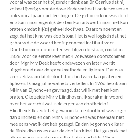
vooral was zeer het bijzonder dank aan Br Cearius dat hij
zo heel ijverig voor de dove kinderen heeft onderwezen en
ook vooral paar oud-leerlingen. De geboren kind was doof
en stom, maar eigenlijk de stem kon uitvoert, maar niet kon
praten omdat hij/zij geheel doof was. Daarom noemt en
zegt dat het kind was doofstom. Het is wel logisch dat het
gebouw die de woord heeft genoemd Instituut voor
Doofstommen. die moeten wel blijven bestaan, omdat in
1828 voor de eerste keer met 4 volwassen doofstommen
door Mgr M v Beek heeft ondewezen en later wordt
uitgebereid naar de spreekmethode en liplezen. Dat was
zeer zeldzaam dat de doofstom kind weer kan praten en
liplezen. Ik mag jullie wat iets vertellen. In 1966 heb ik aan
MHr van Eijndhoven gevraagd, dat wil ik met hem kom
praten. Oke zeide Mhr v Eijndhoven. Ik sprak mijn woord
over het verschil wat is de erger van doofheid of
Blindheid? Ik zeide het gewoon dat de doofheid was erger
dan blindheid en dan Mhr v Eijndhoven was helemaal niet
mee eens wat ik dat heb gezegd. En dan begonnen elkaar
de flinke discussies over de doof en blind. Het gesprek met
elkaar waren goed en gezellig. Later vertelde Mhr v