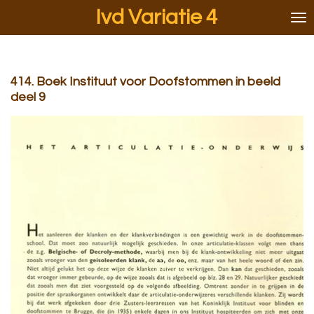
Ivd Variatie 4
Ga
direct
naar
de
hoofdinhoud
414. Boek Instituut voor Doofstommen in beeld
deel 9