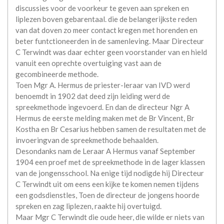
discussies voor de voorkeur te geven aan spreken en
liplezen boven gebarentaal. die de belangerijkste reden
van dat doven zo meer contact kregen met horenden en
beter funtctioneerden in de samenleving. Maar Directeur
C Terwindt was daar echter geen voorstander van en hield
vanuit een oprechte overtuiging vast aan de
gecombineerde methode.
Toen Mgr A. Hermus de priester-leraar van IVD werd
benoemdt in 1902 dat deed zijn leiding werd de
spreekmethode ingevoerd. En dan de directeur Ngr A
Hermus de eerste melding maken met de Br Vincent, Br
Kostha en Br Cesarius hebben samen de resultaten met de
invoeringvan de spreekmethode behaalden.
Desondanks nam de Leraar A Hermus vanaf September
1904 een proef met de spreekmethode in de lager klassen
van de jongensschool. Na enige tijd nodigde hij Directeur
C Terwindt uit om eens een kijke te komen nemen tijdens
een godsdienstles, Toen de directeur de jongens hoorde
spreken en zag liplezen, raakte hij overtuigd.
Maar Mgr C Terwindt die oude heer, die wilde er niets van