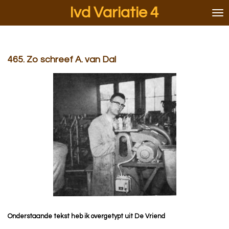
Ivd Variatie 4
Ga
direct
naar
de
hoofdinhoud
465. Zo schreef A. van Dal
Onderstaande tekst heb ik overgetypt uit De Vriend