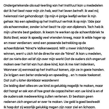
Ondergetekende als oud-leerling van het Instituut kan u mededelen
dat ik het best naar mijn zin heb, wat het leven betreft. Ik voel mij
helemaal niet gehandicapt. Op mijn 4-jarige leefijd verloor ik mjn
gehoor. Na een opleiding op het Instituut vertrok ik op mijn 13de jaar
als schoenmaker, zonder is het bezit te zijn van diploma's. Toch heb ik
mijn uiterste best gedaan. Ik kwam te werken op de schoenfabriek te
Bata Best, waar ik spoedig veel vrienden kreeg, maar ik wilde hoger op
en meer verdienen: vond een passende betrekking op de
schoenfabriek "Nirva"e Valkenswaard. Wilt u meer inlichtingen
winnen, went u zich tot de directie van de "Nirva". Ik kan u medelen,
dat ze niets dan vol lof zijn over mijn werk! Dat de ouders zich ongerust
maken over het lot van hun dove kind, kan ik me niet indenken,
Wanneer zij eenmaal op het Instituut komen, zijn ze in goeie handen.
Ze krijgen een beter onderwijs en opvoeding... en 'n mooie toekomst.
Dat zult u later dankbaar waarderen!
De leiding doet alles om uw kind zo gelukkig mogelijk te maken, maar
dat hangt er ook van of hoe groot de capaciteiten van uw kind is en of
de ouders ook medewerking zullen verlenen. Er bestaan geen
redenen zich ongerust er over te maken. Uw geld is goed besteed!!
Ik hoop dat zij waarlijk gelukkig mogen zijn naar ziel en lichaam.