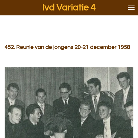
Ivd Variatie 4
Ga
direct
naar
de
hoofdinhoud
452. Reunie van de jongens 20-21 december 1958