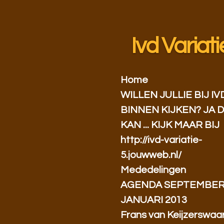
Ga
direct
naar
Ivd Variati
de
hoofdinhoud
Home
WILLEN JULLIE BIJ IV
BINNEN KIJKEN? JA 
KAN ... KIJK MAAR BIJ
http://ivd-variatie-
5.jouwweb.nl/
Mededelingen
AGENDA SEPTEMBER
JANUARI 2013
Frans van Keijzerswaa