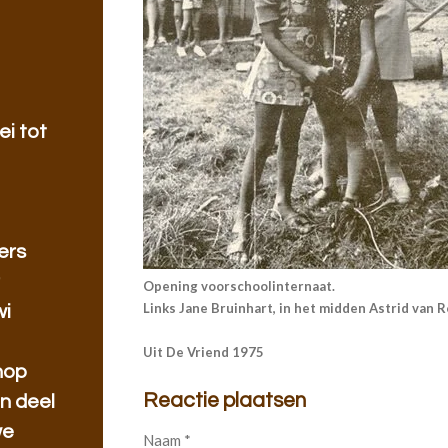
ei tot
ers
r
Opening voorschoolinternaat.
Links Jane Bruinhart, in het midden Astrid van 
wi
Uit De Vriend 1975
hop
Reactie plaatsen
n deel
we
Naam *