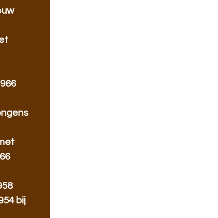
rouw
et
1966
jongens
 met
966
958
54 bij