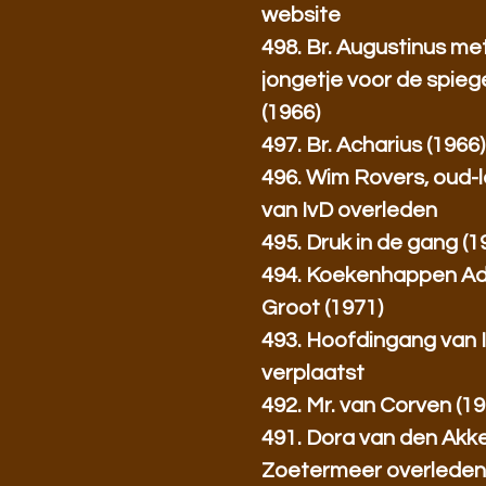
website
498. Br. Augustinus me
jongetje voor de spieg
(1966)
497. Br. Acharius (1966)
496. Wim Rovers, oud-l
van IvD overleden
495. Druk in de gang (1
494. Koekenhappen Ad
Groot (1971)
493. Hoofdingang van 
verplaatst
492. Mr. van Corven (19
491. Dora van den Akke
Zoetermeer overlede