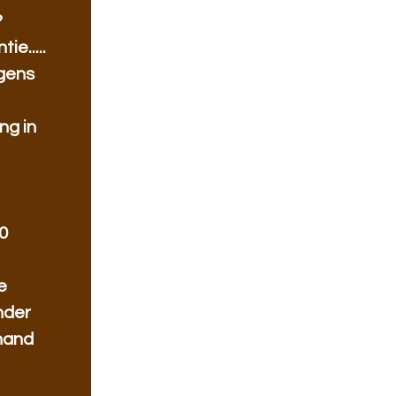
?
ie.....
ngens
ng in
0
e
nder
nand