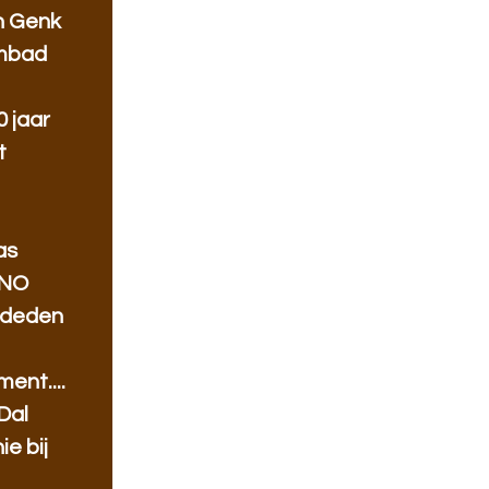
n Genk
mbad
 jaar
t
as
HNO
 deden
ent....
Dal
e bij