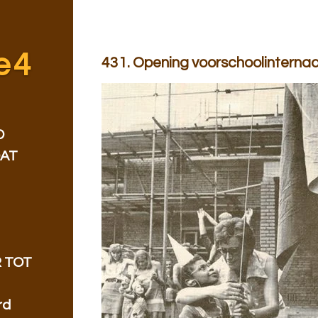
e 4
431. Opening voorschoolinterna
D
DAT
 TOT
rd