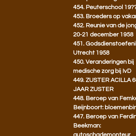
454. Peuterschool 19?
453. Broeders op vakant
452. Reunie van de jo
20-21 december 1958
451. Godsdienstoefeni
Utrecht 1958
450. Veranderingen bij
medische zorg bij IvD
449. ZUSTER ACILLA 6
JAAR ZUSTER
448. Beroep van Femk
Beijnboort: bloemenbi
447. Beroep van Ferdi
Beekman:
autoschademonteur