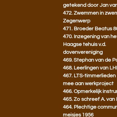
getekend door Jan va
472. Zwemmen in zwe
Zegenwerp
471. Broeder Beatus 80
470. Inzegening van he
Haagse tehuis v.d.
dovenvereniging
469. Stephan van de P
468. Leerlingen van L
467. LTS-timmerlieden
mee aan werkproject
466. Opmerkelijk instrum
465. Zo schreef A. van 
464. Plechtige communi
meisjes 1956