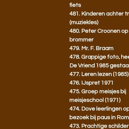
fiets
481. Kinderen achter 
(muziekles)
480. Peter Croonen op
brommer
479. Mr. F. Braam
478. Grappige foto, hee
De Vriend 1985 gestaa
477. Leren lezen (1985)
476. IJspret 1971
475. Groep meisjes bij
meisjeschool (1971)
474. Dove leerlingen o
bezoek bij paus in Ro
473. Prachtige schilderi