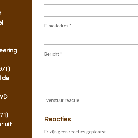
t
el
E-mailadres *
eering
Bericht *
971)
 de
IvD
Verstuur reactie
71)
Reacties
r uit
Er zijn geen reacties geplaatst.
n