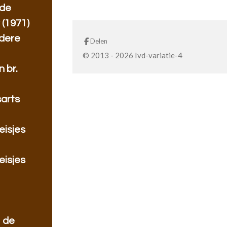
 de
 (1971)
ndere
Delen
© 2013 - 2026 Ivd-variatie-4
 br.
sarts
eisjes
eisjes
 de