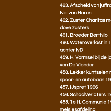
463. Afscheid van juff
Nel van Haren
462. Zuster Charitas m
dove zusters
461. Broeder Berthilo
460. Wateroverlast in 
achter IvD
459. H. Vormsel bij de 
van De Vlonder
458. Lekker kuntselen
spoor- en autobaan 1
457. IJspret 1966
456. Schoolverlaters 1
455. 1e H. Communie 19
meisjesafdeling