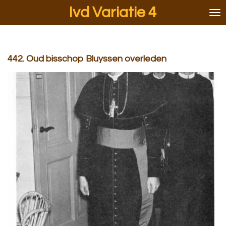
Ivd Variatie 4
Ga
direct
naar
de
hoofdinhoud
442. Oud bisschop Bluyssen overleden