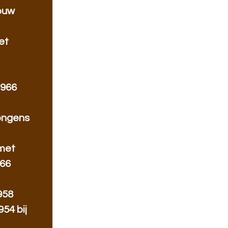
rouw
et
1966
jongens
 met
966
958
54 bij