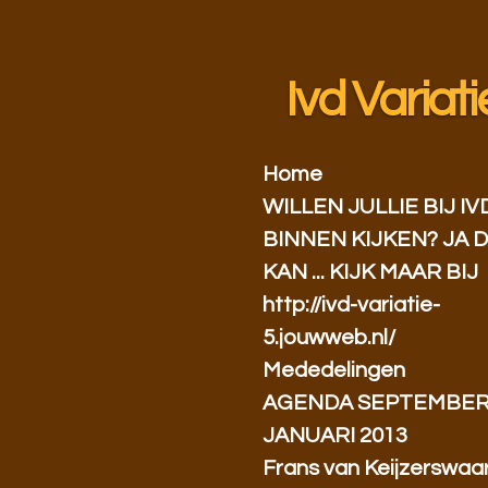
Ga
direct
naar
Ivd Variati
de
hoofdinhoud
Home
WILLEN JULLIE BIJ IV
BINNEN KIJKEN? JA 
KAN ... KIJK MAAR BIJ
http://ivd-variatie-
5.jouwweb.nl/
Mededelingen
AGENDA SEPTEMBER
JANUARI 2013
Frans van Keijzerswaa