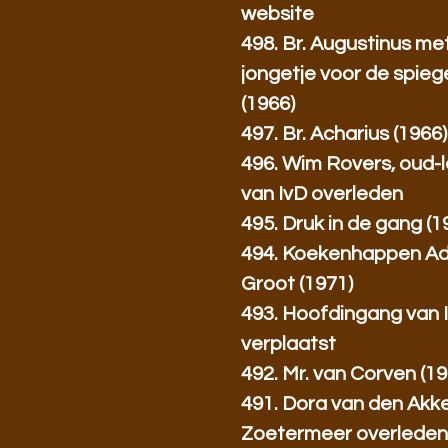
website
498. Br. Augustinus me
jongetje voor de spieg
(1966)
497. Br. Acharius (1966)
496. Wim Rovers, oud-l
van IvD overleden
495. Druk in de gang (1
494. Koekenhappen Ad
Groot (1971)
493. Hoofdingang van 
verplaatst
492. Mr. van Corven (19
491. Dora van den Akke
Zoetermeer overlede