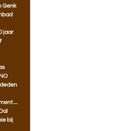
n Genk
mbad
 jaar
t
as
HNO
 deden
ent....
Dal
e bij