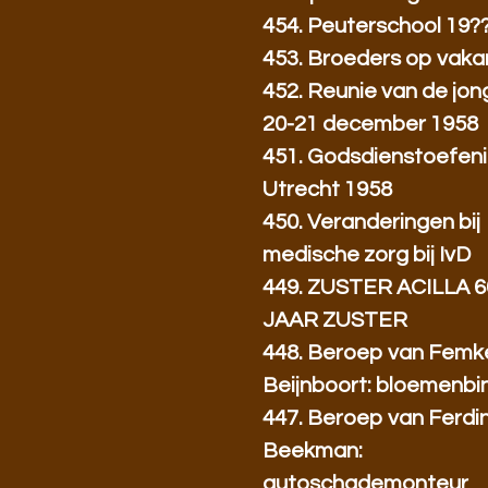
454. Peuterschool 19?
453. Broeders op vakant
452. Reunie van de jo
20-21 december 1958
451. Godsdienstoefeni
Utrecht 1958
450. Veranderingen bij
medische zorg bij IvD
449. ZUSTER ACILLA 6
JAAR ZUSTER
448. Beroep van Femk
Beijnboort: bloemenbi
447. Beroep van Ferdi
Beekman:
autoschademonteur