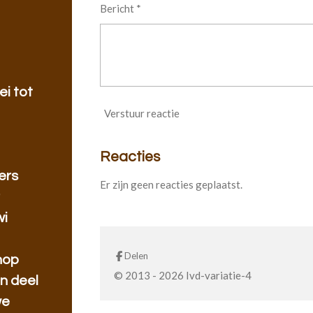
Bericht *
ei tot
Verstuur reactie
Reacties
ers
Er zijn geen reacties geplaatst.
r
wi
Delen
hop
© 2013 - 2026 Ivd-variatie-4
n deel
we