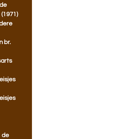
 de
 (1971)
ndere
 br.
sarts
eisjes
eisjes
 de