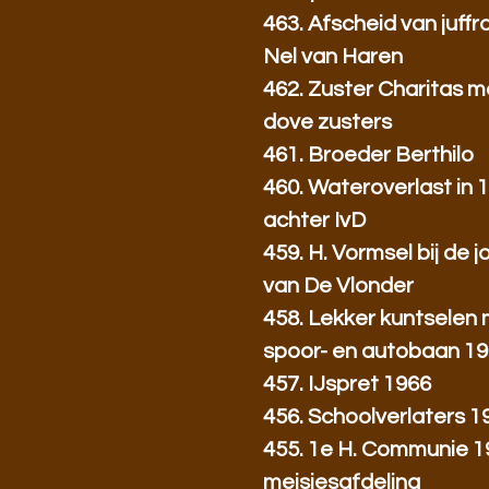
463. Afscheid van juff
Nel van Haren
462. Zuster Charitas m
dove zusters
461. Broeder Berthilo
460. Wateroverlast in 
achter IvD
459. H. Vormsel bij de 
van De Vlonder
458. Lekker kuntselen
spoor- en autobaan 1
457. IJspret 1966
456. Schoolverlaters 1
455. 1e H. Communie 19
meisjesafdeling