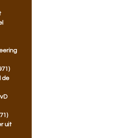
t
el
eering
971)
 de
IvD
71)
r uit
n