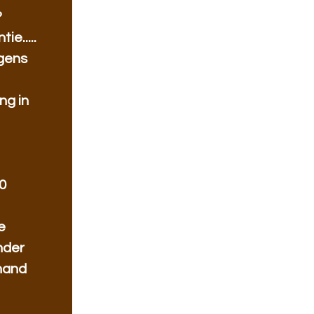
?
ie.....
ngens
ng in
0
e
nder
nand