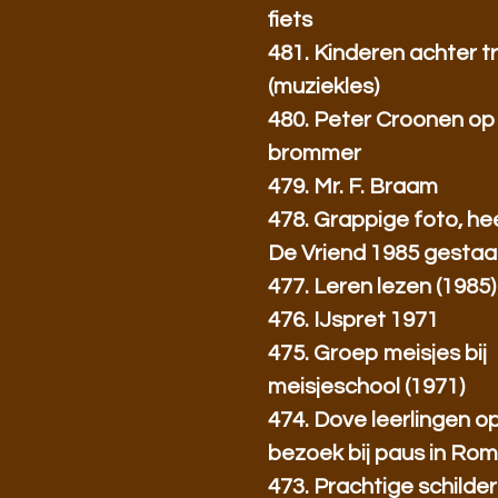
fiets
481. Kinderen achter 
(muziekles)
480. Peter Croonen op
brommer
479. Mr. F. Braam
478. Grappige foto, hee
De Vriend 1985 gestaa
477. Leren lezen (1985)
476. IJspret 1971
475. Groep meisjes bij
meisjeschool (1971)
474. Dove leerlingen o
bezoek bij paus in Ro
473. Prachtige schilderi