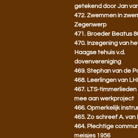
getekend door Jan va
472. Zwemmen in zwe
Zegenwerp
471. Broeder Beatus 80
470. Inzegening van he
Haagse tehuis v.d.
dovenvereniging
469. Stephan van de P
468. Leerlingen van L
467. LTS-timmerlieden
mee aan werkproject
466. Opmerkelijk instrum
465. Zo schreef A. van 
464. Plechtige communi
meisjes 1956