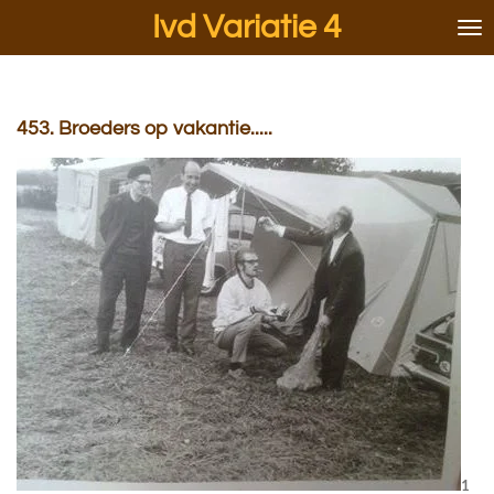
Ivd Variatie 4
Ga
direct
naar
de
hoofdinhoud
453. Broeders op vakantie.....
1