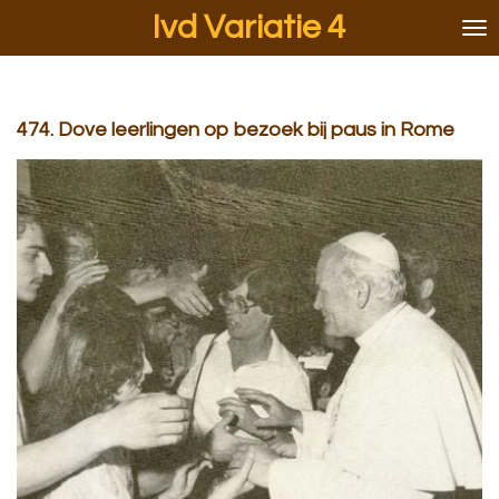
Ivd Variatie 4
Ga
direct
naar
de
hoofdinhoud
474. Dove leerlingen op bezoek bij paus in Rome