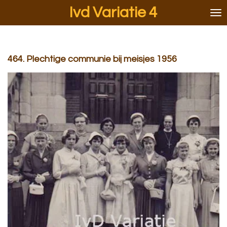
Ivd Variatie 4
Ga
direct
naar
de
hoofdinhoud
464. Plechtige communie bij meisjes 1956