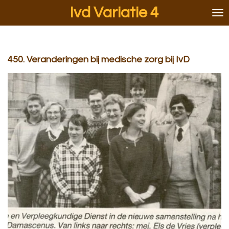
Ivd Variatie 4
Ga
direct
naar
de
hoofdinhoud
450. Veranderingen bij medische zorg bij IvD