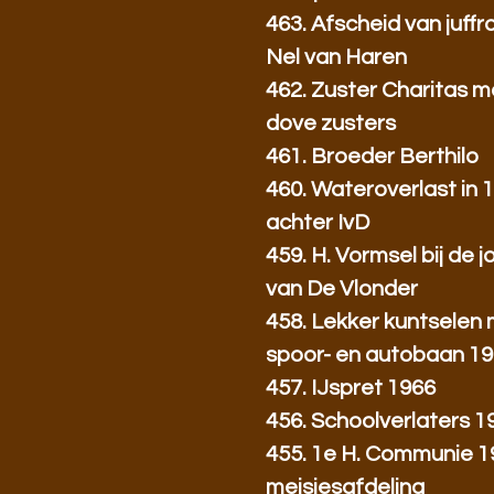
463. Afscheid van juff
Nel van Haren
462. Zuster Charitas m
dove zusters
461. Broeder Berthilo
460. Wateroverlast in 
achter IvD
459. H. Vormsel bij de 
van De Vlonder
458. Lekker kuntselen
spoor- en autobaan 1
457. IJspret 1966
456. Schoolverlaters 1
455. 1e H. Communie 19
meisjesafdeling