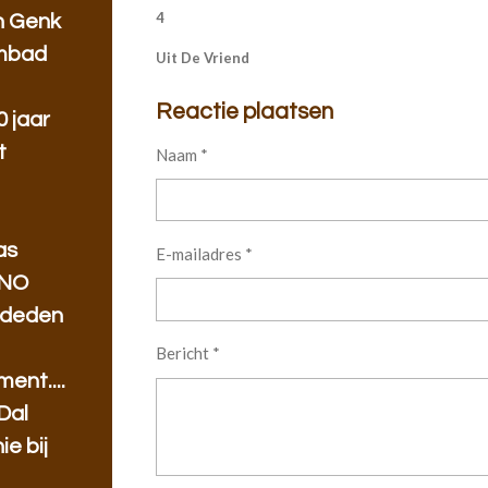
4
n Genk
mbad
Uit De Vriend
Reactie plaatsen
 jaar
t
Naam *
as
E-mailadres *
HNO
 deden
Bericht *
ent....
Dal
e bij