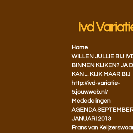
Ga
direct
naar
Ivd Variati
de
hoofdinhoud
Home
WILLEN JULLIE BIJ IV
BINNEN KIJKEN? JA 
KAN ... KIJK MAAR BIJ
http://ivd-variatie-
5.jouwweb.nl/
Mededelingen
AGENDA SEPTEMBER
JANUARI 2013
Frans van Keijzerswaa