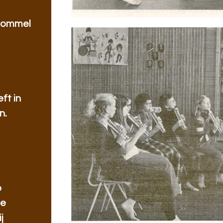
trommel
ft in
n.
p
me
j