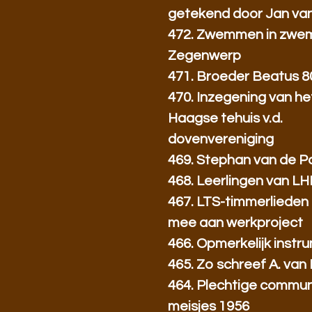
getekend door Jan va
472. Zwemmen in zwe
Zegenwerp
471. Broeder Beatus 80
470. Inzegening van he
Haagse tehuis v.d.
dovenvereniging
469. Stephan van de P
468. Leerlingen van L
467. LTS-timmerlieden
mee aan werkproject
466. Opmerkelijk instrum
465. Zo schreef A. van 
464. Plechtige communi
meisjes 1956