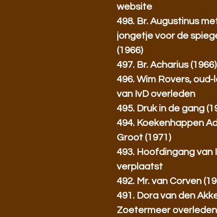
website
498. Br. Augustinus me
jongetje voor de spieg
(1966)
497. Br. Acharius (1966)
496. Wim Rovers, oud-l
van IvD overleden
495. Druk in de gang (1
494. Koekenhappen Ad
Groot (1971)
493. Hoofdingang van 
verplaatst
492. Mr. van Corven (19
491. Dora van den Akke
Zoetermeer overlede