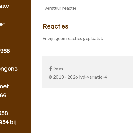
rouw
Verstuur reactie
et
Reacties
Er zijn geen reacties geplaatst.
1966
jongens
Delen
© 2013 - 2026 Ivd-variatie-4
 met
966
958
54 bij