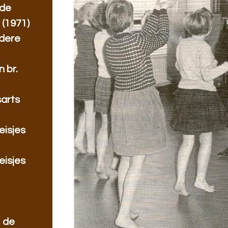
 de
 (1971)
ndere
 br.
sarts
eisjes
eisjes
 de