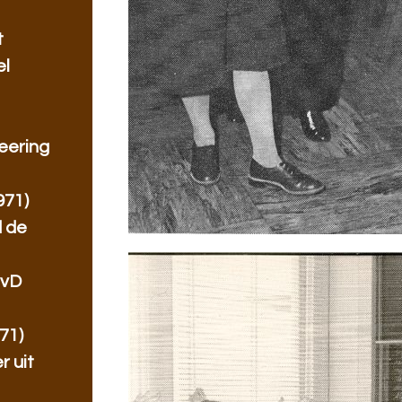
t
el
eering
971)
 de
IvD
71)
r uit
n