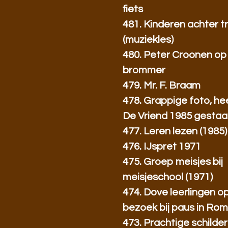
fiets
481. Kinderen achter 
(muziekles)
480. Peter Croonen op
brommer
479. Mr. F. Braam
478. Grappige foto, hee
De Vriend 1985 gestaa
477. Leren lezen (1985)
476. IJspret 1971
475. Groep meisjes bij
meisjeschool (1971)
474. Dove leerlingen o
bezoek bij paus in Ro
473. Prachtige schilderi