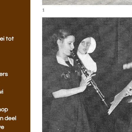
1
ei tot
ers
r
wi
hop
n deel
we