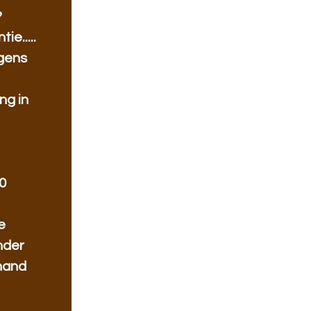
?
ie.....
ngens
ng in
0
e
nder
nand