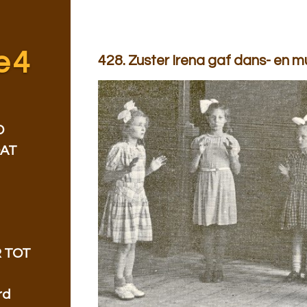
e 4
428. Zuster Irena gaf dans- en m
D
DAT
 TOT
rd