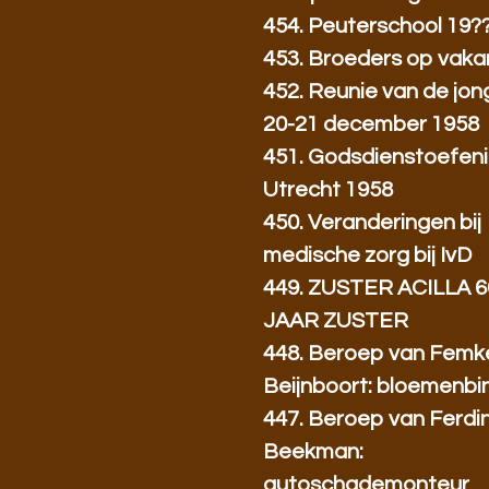
454. Peuterschool 19?
453. Broeders op vakant
452. Reunie van de jo
20-21 december 1958
451. Godsdienstoefeni
Utrecht 1958
450. Veranderingen bij
medische zorg bij IvD
449. ZUSTER ACILLA 6
JAAR ZUSTER
448. Beroep van Femk
Beijnboort: bloemenbi
447. Beroep van Ferdi
Beekman:
autoschademonteur