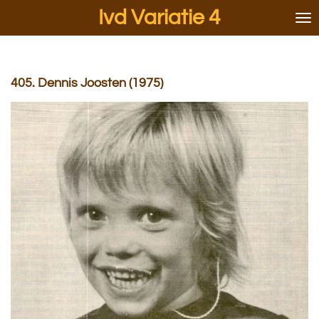
Ivd Variatie 4
Ga
direct
naar
de
hoofdinhoud
405. Dennis Joosten (1975)