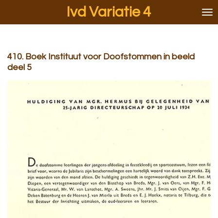
Ivd Variatie 4
Ga
direct
naar
de
hoofdinhoud
410. Boek Instituut voor Doofstommen in beeld
deel 5