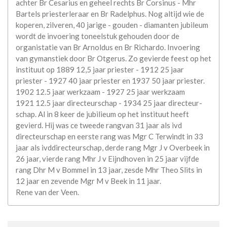
achter Br Cesarius en geheel rechts Br Corsinus - Mhr
Bartels priesterleraar en Br Radelphus. Nog altijd wie de
koperen, zilveren, 40 jarige - gouden - diamanten jubileum
wordt de invoering toneelstuk gehouden door de
organistatie van Br Arnoldus en Br Richardo. Invoering
van gymanstiek door Br Otgerus. Zo gevierde feest op het
instituut op 1889 12,5 jaar priester - 1912 25 jaar
priester - 1927 40 jaar priester en 1937 50 jaar priester.
1902 12.5 jaar werkzaam - 1927 25 jaar werkzaam
1921 12.5 jaar directeurschap - 1934 25 jaar directeur-
schap. Al in 8 keer de jubilieum op het instituut heeft
gevierd. Hij was ce tweede rangvan 31 jaar als ivd
directeurschap en eerste rang was Mgr C Terwindt in 33
jaar als ivddirecteurschap, derde rang Mgr J v Overbeek in
26 jaar, vierde rang Mhr J v Eijndhoven in 25 jaar vijfde
rang Dhr M v Bommel in 13 jaar, zesde Mhr Theo Slits in
12 jaar en zevende Mgr M v Beek in 11 jaar.
Rene van der Veen.