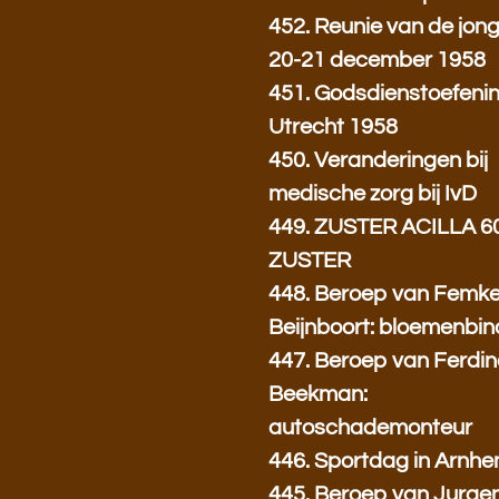
452. Reunie van de jon
20-21 december 1958
451. Godsdienstoefenin
Utrecht 1958
450. Veranderingen bij
medische zorg bij IvD
449. ZUSTER ACILLA 6
ZUSTER
448. Beroep van Femk
Beijnboort: bloemenbin
447. Beroep van Ferdi
Beekman:
autoschademonteur
446. Sportdag in Arnh
445. Beroep van Jurgen