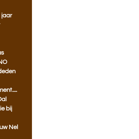
 jaar
t
as
HNO
 deden
ent....
Dal
e bij
ouw Nel