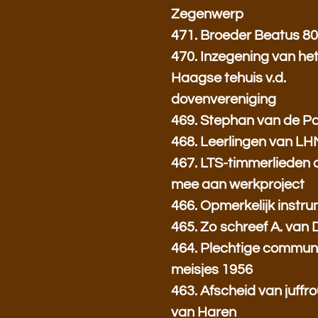
Zegenwerp
471. Broeder Beatus 80
470. Inzegening van he
Haagse tehuis v.d.
dovenvereniging
469. Stephan van de P
468. Leerlingen van L
467. LTS-timmerlieden
mee aan werkproject
466. Opmerkelijk instrum
465. Zo schreef A. van 
464. Plechtige communi
meisjes 1956
463. Afscheid van juffr
van Haren