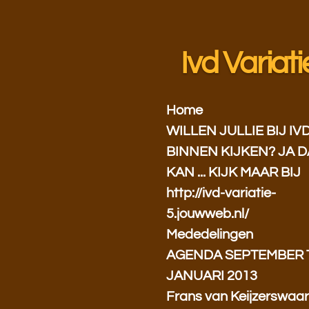
Ga
direct
naar
Ivd Variati
de
hoofdinhoud
Home
WILLEN JULLIE BIJ IV
BINNEN KIJKEN? JA D
KAN ... KIJK MAAR BIJ
http://ivd-variatie-
5.jouwweb.nl/
Mededelingen
AGENDA SEPTEMBER 
JANUARI 2013
Frans van Keijzerswaa