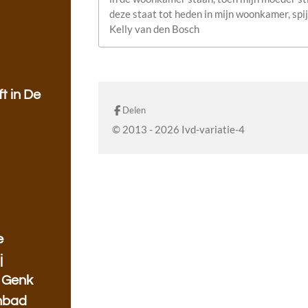
deze staat tot heden in mijn woonkamer, spij
Kelly van den Bosch
t in De
Delen
© 2013 - 2026 Ivd-variatie-4
e
j
 Genk
mbad