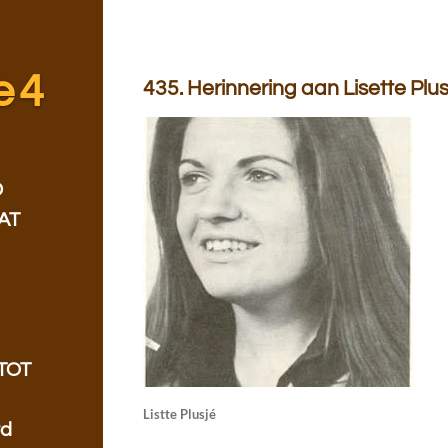
e 4
435. Herinnering aan Lisette Plus
D
AT
TOT
Listte Plusjé
rd