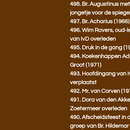
498. Br. Augustinus me
jongetje voor de spiegel
497. Br. Acharius (1966)
496. Wim Rovers, oud-l
van IvD overleden
495. Druk in de gang (1
494. Koekenhappen Ad
Groot (1971)
493. Hoofdingang van 
verplaatst
492. Mr. van Corven (19
491. Dora van den Akker
Zoetermeer overleden
490. Afscheidsfeest in 
groep van Br. Hildemar