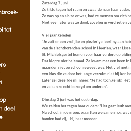
Zaterdag 7 juni
Ze tikte tegen het raam en zwaaide naar haar vader, 
nbroek-
Ze was op en als ze er was, had ze mensen om zich h
Niet veel later was ze dood, zovelen in verdriet en 
i tot
Vier jaar geleden
"Je zult er een vrolijke en plezierige leerling aan h
van de slechthorenden-school in Heerlen, waar Lisse
St. Michielsgestel komen voor haar verdere opleidin
Dat klopte niet helemaal. Ze kwam met een been in h
ers
maanden niet op school geweest was. Het viel niet 
r
een klas die ze door het lange verzuim niet bij kon b
Later zei dezelfde mijnheer: "Je had toch gelijk! Het
i
en ze kan zo echt bezorgd om anderen".
Dinsdag 3 juni was het ouderdag.
hop
We zeiden het tegen haar ouders: "Het gaat leuk met 
n deel
Na school, in de groep, praartten we samen nog wat 
e
handen had zij, - bij haar moeder.