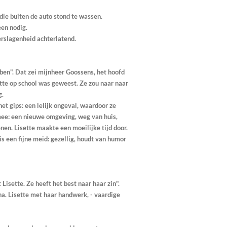
die buiten de auto stond te wassen.
een nodig.
verslagenheid achterlatend.
ebben". Dat zei mijnheer Goossens, het hoofd
tte op school was geweest. Ze zou naar naar
g.
et gips: een lelijk ongeval, waardoor ze
mee: een nieuwe omgeving, weg van huis,
enen. Lisette maakte een moeilijke tijd door.
 is een fijne meid: gezellig, houdt van humor
Lisette. Ze heeft het best naar haar zin".
na. Lisette met haar handwerk, - vaardige