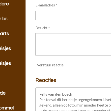
dere
E-mailadres *
 br.
Bericht *
sarts
isjes
isjes
Verstuur reactie
Reacties
 de
kelly van den bosch
Per toeval dit berichtje tegengekomen, Liset
gekend, alleen op foto, mijn moeder heette ook
rommel
in de woonkamer staan, toen mijn moeder st