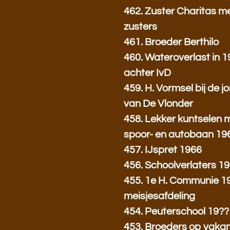
462. Zuster Charitas m
zusters
461. Broeder Berthilo
460. Wateroverlast in 
achter IvD
459. H. Vormsel bij de 
van De Vlonder
458. Lekker kuntselen 
spoor- en autobaan 19
457. IJspret 1966
456. Schoolverlaters 1
455. 1e H. Communie 19
meisjesafdeling
454. Peuterschool 19??
453. Broeders op vakanti