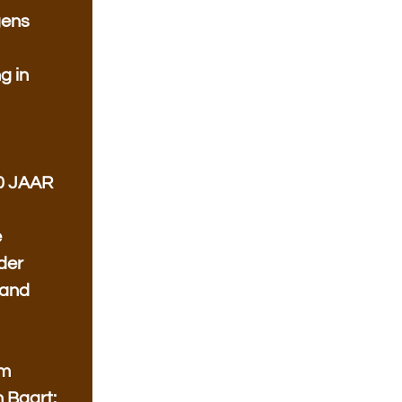
gens
g in
0 JAAR
e
der
nand
em
 Baart: