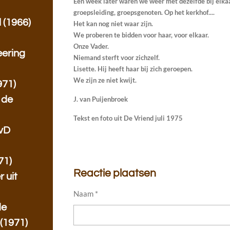
Een week later waren we weer met dezelfde bij elkaar
t
groepsleiding, groepsgenoten. Op het kerkhof....
 (1966)
Het kan nog niet waar zijn.
We proberen te bidden voor haar, voor elkaar.
Onze Vader.
eering
Niemand sterft voor zichzelf.
Lisette. Hij heeft haar bij zich geroepen.
We zijn ze niet kwijt.
971)
 de
J. van Puijenbroek
Tekst en foto uit De Vriend juli 1975
IvD
71)
Reactie plaatsen
 uit
Naam *
de
 (1971)