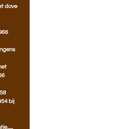
et dove
1966
jongens
met
66
958
54 bij
e.....