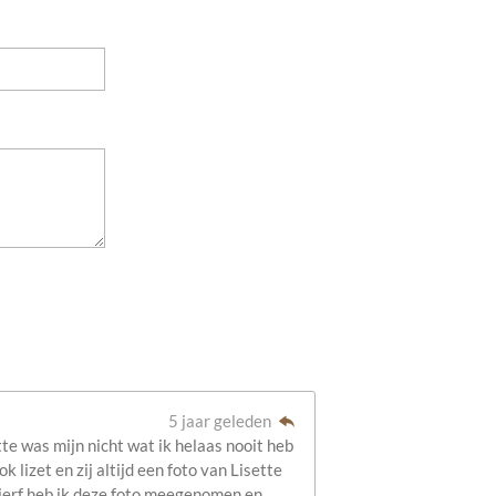
5 jaar geleden
te was mijn nicht wat ik helaas nooit heb
 lizet en zij altijd een foto van Lisette
ierf heb ik deze foto meegenomen en